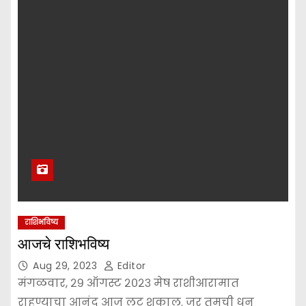
राशिभविष्य
आजचे राशिभविष्य
Aug 29, 2023
Editor
मंगळवार, २९ ऑगस्ट २०२३ मेष राशीआरामात
राहण्याचा आनंद आज लुटू शकाल. जर तुमची धन