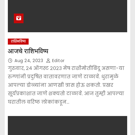
राशिभविष्य
आजचे राशिभविष्य
Aug 24, 2023
Editor
गुरुवार, २४ ऑगस्ट २०२३ मेष राशीमोतीबिंदू असणा-या
रुग्णांनी प्रदुषित वातावरणात जाणे टाळावे. धुरामुळे
आपल्या डोळ्यांना आणखी त्रास होऊ शकतो. प्रखर
सूर्यप्रकाशात जाणे शक्यतो टाळावे. आज तुम्ही आपल्या
घरातील वरिष्ठ लोकांकडून…