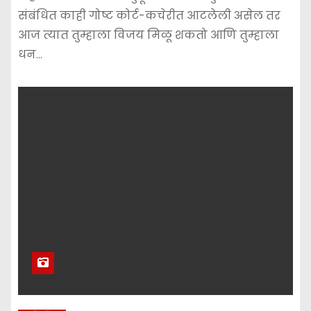
संबंधित काही गोष्ट कोर्ट-कचेरीत आटलेली असेल तर
आज त्यात तुम्हाला विजय मिळू शकतो आणि तुम्हाला
धन…