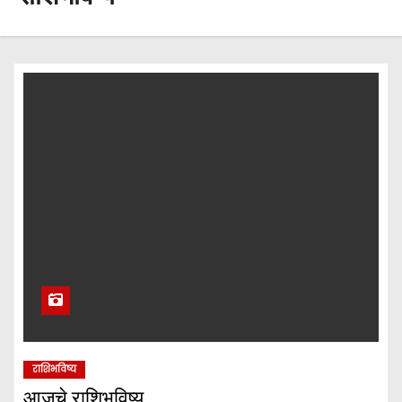
राशिभविष्य
आजचे राशिभविष्य