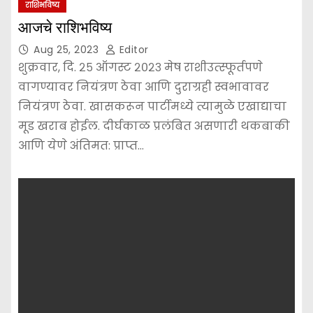
राशिभविष्य
आजचे राशिभविष्य
Aug 25, 2023
Editor
शुक्रवार, दि. २५ ऑगस्ट २०२३ मेष राशीउत्स्फूर्तपणे
वागण्यावर नियंत्रण ठेवा आणि दुराग्रही स्वभावावर
नियंत्रण ठेवा. खासकरून पार्टीमध्ये त्यामुळे एखाद्याचा
मूड खराब होईल. दीर्घकाळ प्रलंबित असणारी थकबाकी
आणि येणे अंतिमत: प्राप्त…