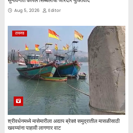
सुनावणीत कपिल सिब्बलांचा जोरदार युक्तिवाद
Aug 5, 2026
Editor
रायगड
श्रीवर्धनमध्ये मासेमारीला अद्याप ब्रेक! समुद्रातील मासळीसाठी
खवय्यांना पाहावी लागणार वाट