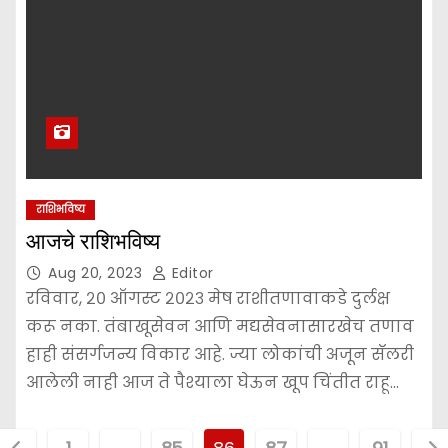
राशिभविष्य
आजचे राशिभविष्य
Aug 20, 2023
Editor
रविवार, २० ऑगस्ट २०२३ मेष राशीतणावाकडे दुर्लक्ष
करू नका. तंबाखूसेवन आणि मद्यसेवनासारखेच तणाव
हाही संसर्गजन्य विकार आहे. ज्या लोकांची अजून सॅलरी
आलेली नाही आज ते पैश्याला घेऊन खूप चिंतीत राहू…