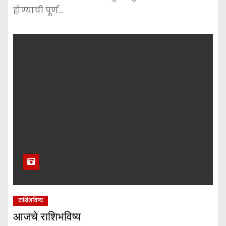
होण्याची पूर्ण…
राशिभविष्य
आजचे राशिभविष्य