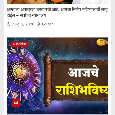
t
आम्हाला अपात्रता ठरवायची आहे; आमचा निर्णय भविष्यासाठी लागू
होईल – सर्वोच्च न्यायालय
o
Aug 6, 2026
Editor
n
राशिभविष्य