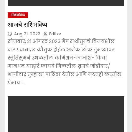
राशिभविष्य
आजचे राशिभविष्य
Aug 21, 2023
Editor
सोमवार, २१ ऑगस्ट २०२३ मेष राशीतुमचे विनयशील
वागण्याबद्दल कौतुक होईल. अनेक लोक तुमच्यावर
स्तुतिसुमने उधळतील. कमिशन-लाभांश- किंवा
मानधन याद्वारे फायदे मिळतील. तुमचे जोडीदार/
भागीदार तुम्हाला पाठिंबा देतील आणि मदतही करतील.
प्रेमाचा…