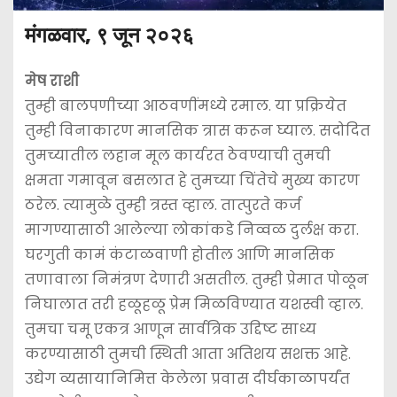
मंगळवार, ९ जून २०२६
मेष राशी
तुम्ही बालपणीच्या आठवणींमध्ये रमाल. या प्रक्रियेत
तुम्ही विनाकारण मानसिक त्रास करून घ्याल. सदोदित
तुमच्यातील लहान मूल कार्यरत ठेवण्याची तुमची
क्षमता गमावून बसलात हे तुमच्या चिंतेचे मुख्य कारण
ठरेल. त्यामुळे तुम्ही त्रस्त व्हाल. तात्पुरते कर्ज
मागण्यासाठी आलेल्या लोकांकडे निव्वळ दुर्लक्ष करा.
घरगुती कामं कंटाळवाणी होतील आणि मानसिक
तणावाला निमंत्रण देणारी असतील. तुम्ही प्रेमात पोळून
निघालात तरी हळूहळू प्रेम मिळविण्यात यशस्वी व्हाल.
तुमचा चमू एकत्र आणून सार्वत्रिक उद्दिष्ट साध्य
करण्यासाठी तुमची स्थिती आता अतिशय सशक्त आहे.
उद्येग व्यसायानिमित्त केलेला प्रवास दीर्घकाळापर्यंत