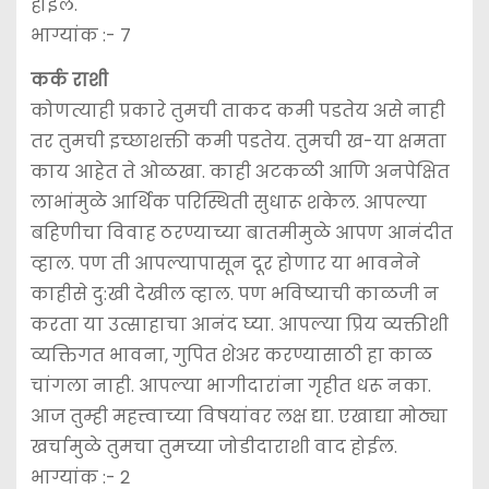
होईल.
भाग्यांक :- 7
कर्क राशी
कोणत्याही प्रकारे तुमची ताकद कमी पडतेय असे नाही
तर तुमची इच्छाशक्ती कमी पडतेय. तुमची ख-या क्षमता
काय आहेत ते ओळखा. काही अटकळी आणि अनपेक्षित
लाभांमुळे आर्थिक परिस्थिती सुधारू शकेल. आपल्या
बहिणीचा विवाह ठरण्याच्या बातमीमुळे आपण आनंदीत
व्हाल. पण ती आपल्यापासून दूर होणार या भावनेने
काहीसे दु:खी देखील व्हाल. पण भविष्याची काळजी न
करता या उत्साहाचा आनंद घ्या. आपल्या प्रिय व्यक्तीशी
व्यक्तिगत भावना, गुपित शेअर करण्यासाठी हा काळ
चांगला नाही. आपल्या भागीदारांना गृहीत धरू नका.
आज तुम्ही महत्त्वाच्या विषयांवर लक्ष द्या. एखाद्या मोठ्या
खर्चामुळे तुमचा तुमच्या जोडीदाराशी वाद होईल.
भाग्यांक :- 2