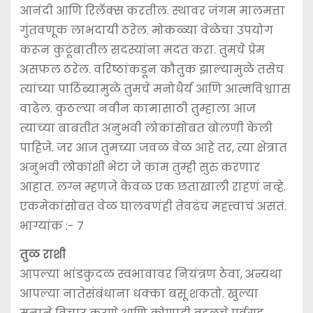
आनंदी आणि रिलॅक्स करतील. स्थावर जंगम मालमत्ता
गुंतवणूक लाभदायी ठरेल. मोकळ्या वेळेचा उपयोग
करून कुटूंबातील सदस्यांना मदत करा. तुमचे प्रेम
असफल ठरेल. वरिष्ठांकडून कौतुक झाल्यामुळे तसेच
त्यांच्या पाठिंब्यामुळे तुमचे मनोधैर्य आणि आत्मविश्वाास
वाढेल. कुठल्या नवीन कामासाठी तुम्हाला आज
त्याच्या बाबतीत अनुभवी लोकांसोबत बोलणी केली
पाहिजे. जर आज तुमच्या जवळ वेळ आहे तर, त्या क्षेत्रात
अनुभवी लोकांशी भेटा जे काम तुम्ही सुरु करणार
आहात. लग्न म्हणजे केवळ एक छताखाली राहणं नव्हे.
एकमेकांसोबत वेळ घालवणंही तेवढंच महत्त्वाचं असतं.
भाग्यांक :- 7
तुळ राशी
आपल्या भांडकुदळ स्वभावावर नियंत्रण ठेवा, अन्यथा
आपल्या नातेसंबंधाना धक्का बसू शकतो. खुल्या