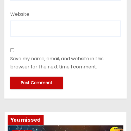
Website
Save my name, email, and website in this
browser for the next time I comment.
A
lt
e
You missed
r
n