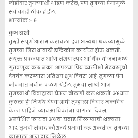
जोडीदार तुमच्याशी भांडण करेल, पण तुमच्या प्रेमामुळे
सर्व काही ठीक होईल.
भाग्यांक :- 9
कुंभ राशी
तुम्ही संपूर्ण आराम करायला हवा अन्यथा थकव्यामुळे
तुमच्या निराशावादी दृष्टिकोन कार्यरत होऊ शकतो.
संयुक्त प्रकल्पात आणि संशयास्पद आर्थिक योजनांमध्ये
गुंतवणूक करू नका. आपल्या प्रिय व्यक्तीशी भेटवस्तूंची
देवघेव करण्यास अतिशय शुभ दिवस आहे. तुमच्या प्रेम
जीवनात नवीन वळण येईल. तुमचा साथी आज
तुमच्याशी विवाहाला घेऊन बोलणी करू शकतो. अश्यात
कुठला ही निर्णय घेण्याआधी तुम्हाला विचार नक्कीच
केला पाहिजे. व्यावसायिकांना चांगला दिवस.
अनपेक्षित फायदा अथवा घबाड मिळण्याची शक्यता
आहे. तुमची संवाद कौशल्ये प्रभावी ठरू शकतील. तुमच्या
कामाला आज दाद मिळेल.