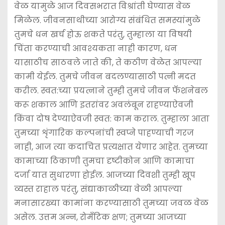
वेळ यामुळे आज दिवसभरात विश्रांती घेण्यास वेळ
मिळेल. जीवनसाथीच्या आरोग्य संबंधित समस्यांमुळे
तुमचे धन खर्च होऊ शकते परंतु, तुम्हाला या विषयी
चिंता करण्याची आवश्यकता नाही कारण, धन
यासाठीच साठवले जाते की, ते कठीण वेळेत आपल्या
कामी येईल. तुमचे जीवन बदलण्यासाठी पत्नी मदत
करील. स्वत:च्या प्रयत्नाने तुम्ही तुमचे जीवन फॅशनेबल
करू शकाल आणि इतरांवर अवलंबून राहण्याऐवजी
किंवा दोष देण्याऐवजी स्वत: काम कराल. तुम्हाला आता
तुमच्या शृंगारिक कल्पनांची स्वप्ने पाहण्याची गरज
नाही, आज त्या कदाचित प्रत्यक्षात येणार आहेत. तुमच्या
कामाच्या ठिकाणी तुमचा दृष्टीकोन आणि कामाचा
दर्जा यात सुधारणा होईल. आजच्या दिवशी तुम्ही खूप
व्यस्त राहाल परंतु, संद्याकाळीच्या वेळी आपल्या
मनासारख्या कामांना करण्यासाठी तुमच्या जवळ वेळ
असेल. उत्तम अन्न, रोमँटिक क्षण; तुमच्या आजच्या