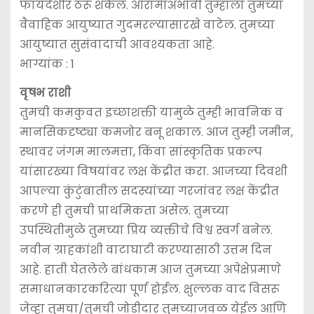
फायदेशीर ठरू शकेल. आरामाअभावी तुम्हाला तुमच्या
वैवाहिक आयुष्यात गुदमरल्यासारखे वाटेल. तुमच्या
आयुष्यात सुसंवादाची आवश्यकता आहे.
भाग्यांक : 1
वृषभ राशी
तुमची कमकुवत इच्छाशक्ती यामुळे तुम्ही भावनिक व
मानसिकदृष्ट्या कमजोर बनू शकाल. आज तुम्ही जमीन,
स्थावर जंगम मालमत्ता, किंवा सांस्कृतिक प्रकल्प
यांसारख्या विषयांवर लक्ष केंद्रीत करा. आजच्या दिवशी
आपल्या कुंटुंबातील सदस्यांच्या गरजांवर लक्ष केंद्रीत
करणे ही तुमची प्राथमिकता असेल. तुमच्या
उपस्थितीमुळे तुमच्या प्रिय व्यक्तीचे विश्व स्वर्ग बनेल.
नवीन ग्राहकांशी वाटाघाटी करण्यासाठी उत्तम दिन
आहे. हाती घेतलेले बांधकाम आज तुमच्या अपेक्षेप्रमाणे
समाधानकारकरित्या पूर्ण होईल. क्षुल्लक वाद विसरू
जेव्हा तुमचा/तुमची जोडीदार तुमच्याजवळ येईल आणि