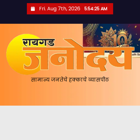
S
Fri. Aug 7th, 2026
5:54:26 AM
k
i
p
t
o
c
o
n
सामान्य जनतेचे हक्काचे व्यासपीठ
t
e
n
t