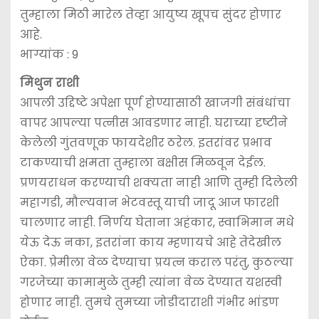
तुम्हाला मिठी मारेल तेव्हा आयुष्य खूपच सुंदर होणार
आहे.
भाग्यांक : 9
मिथुन राशी
आपली उद्दिष्टे अपेक्षा पूर्ण होण्यासाठी खाजगी संबंधांचा
वापर आपल्या पत्नीस आवडणार नाही. घराच्या दृष्टीने
केलेली गुंतवणूक फायदेशीर ठरेल. इतरांवर प्रभाव
टाकण्याची क्षमता तुम्हाला बक्षीस मिळवून देईल.
प्रणयराधन करण्याची शक्यता नाही आणि तुम्ही दिलेली
महागडी, मौल्यवान भेटवस्तू याची जादू आज फारशी
चालणार नाही. निर्णय घेताना अहंकार, स्वाभिमान मधे
येऊ देऊ नका, इतरांना काय म्हणायचे आहे तेदेखील
ऐका. प्रेमीला वेळ देण्याचा प्रयत्न कराल परंतु, कुठल्या
गरजेच्या कामामुळे तुम्ही त्यांना वेळ देण्यात यशस्वी
होणार नाही. तुमचे तुमच्या जोडीदाराशी गंभीर भांडण