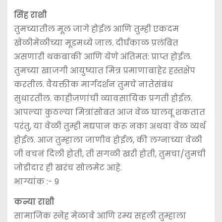
सिंह राशी
तुमच्यातील मूल जागे होईल आणि तुम्ही एकदम
खेळीमेळीच्या मूडमध्ये जाल. दीर्घकाळ प्रलंबित
असणारी थकबाकी आणि येणे अंतिमत: प्राप्त होईल.
तुमच्या खाजगी आयुष्यात मित्र प्रमाणाबाहेर हस्तक्षेप
करतील. वैयक्तीक मार्गदर्शन तुमचे नातेसंबंध
सुधारतील. काहीजणांची व्यावसायिक प्रगती होईल.
आपल्या कुठल्या मित्रांसोबत आज वेळ घालवू शकतात
परंतु, या वेळी तुम्ही मद्यपान करू नका अथवा वेळ व्यर्थ
होईल. आज तुम्हाला जाणीव होईल, की लग्नाच्या वेळी
जी वचनं दिली होती, ती सगळी खरी होती, तुमचा/तुमची
जोडीदार ही खरंच सोलमेट आहे.
भाग्यांक :- 9
कन्या राशी
सामाजिक स्नेह मेळावे आणि रम्य सहली तुम्हाला