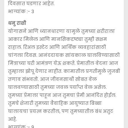
दिवसात घडणार आहेत.
भाग्यांक :- 3
धनु राशी
योगासने आणि ध्यानधारणा यामुळे तुमच्या शरीराला
आकार मिळेल आणि मानसिकदृष्ट्या तुम्ही सक्षम
राहाल. रिअल इस्टेट आणि आर्थिक व्यवहारांसाठी
चांगला दिवस. आनंददायक सांयकाळ घालविण्यासाठी
मित्राच्या घरी आमंत्रण येऊ शकते. प्रेमातील वेदना आज
तुम्हाला झोपू देणार नाहीत. कामातील प्रगतीमुळे जुजबी
तणाव संभवतो. आज जीवनसाथी सोबत वेळ
घालवण्यासाठी तुमच्या जवळ पर्याप्त वेळ असेल.
तुमच्या प्रेमाला पाहून आज तुमचा प्रेमी आनंदित होईल.
तुमचे शेजारी तुमच्या वैवाहिक आयुष्यात बिब्बा
घालायचा प्रयत्न करतील, पण तुमच्यातील बंध अतुट
आहे.
भाग्यांक :- 9