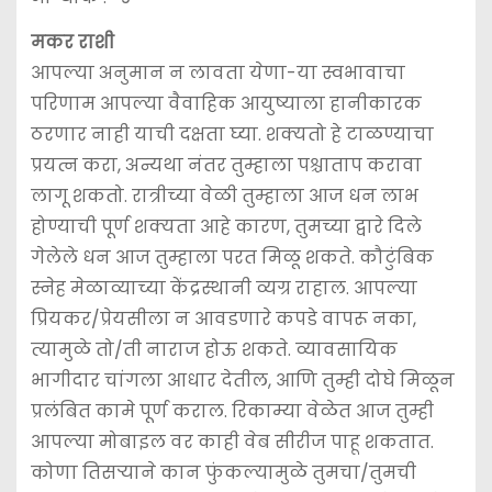
मकर राशी
आपल्या अनुमान न लावता येणा-या स्वभावाचा
परिणाम आपल्या वैवाहिक आयुष्याला हानीकारक
ठरणार नाही याची दक्षता घ्या. शक्यतो हे टाळण्याचा
प्रयत्न करा, अन्यथा नंतर तुम्हाला पश्चाताप करावा
लागू शकतो. रात्रीच्या वेळी तुम्हाला आज धन लाभ
होण्याची पूर्ण शक्यता आहे कारण, तुमच्या द्वारे दिले
गेलेले धन आज तुम्हाला परत मिळू शकते. कौटुंबिक
स्नेह मेळाव्याच्या केंद्रस्थानी व्यग्र राहाल. आपल्या
प्रियकर/प्रेयसीला न आवडणारे कपडे वापरू नका,
त्यामुळे तो/ती नाराज होऊ शकते. व्यावसायिक
भागीदार चांगला आधार देतील, आणि तुम्ही दोघे मिळून
प्रलंबित कामे पूर्ण कराल. रिकाम्या वेळेत आज तुम्ही
आपल्या मोबाइल वर काही वेब सीरीज पाहू शकतात.
कोणा तिसऱ्याने कान फुंकल्यामुळे तुमचा/तुमची