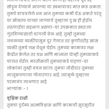
मनाने विचार करणे आणि कोणाही बद्दलचे पूर्वग्रह
सोडून देण्याने आपल्या या स्वभावावर मात करू शकता.
तुमचे वाचवलेले धन आज तुमच्या कमी येऊ शकते परंतु
या सोबतच याच्या जाण्याचे तुम्हाला दुःख ही होईल.
तरुणाईचा सहभाग असणा-या उपक्रमात स्वत:ला
गुंतविण्यासाठी चांगली वेळ आहे. तुम्ही तुमच्या
जवळच्या व्यक्तींपासून दूर गेलात तर कुणीतरीह खास
व्यक्ती तुमचे लक्ष वेधून घेईल. तुमच्या कामावर लक्ष
केंद्रीत केलेत तर यश आणि मान्यता दोन्ही तुमच्याकडे
चालत येईल. मदतीसाठी तुमच्याकडे पाहणा-या
लोकांना तुम्ही वचन द्यााल. तुमचा जोडीदार तुमच्या
नाजूकपणाला गोंजारणार आहे. त्यामुळे तुम्हाला
परमानंद लाभणार आहे.
भाग्यांक :- 1
वृश्चिक राशी
तुमचा दुर्दम्य आत्मविश्वास आणि कामाची सुटसुटीत