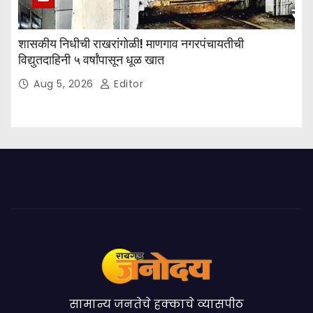
शासकीय निधीची राखरांगोळी! माणगाव नगरपंचायतीची
विद्युतदाहिनी ५ वर्षांपासून धूळ खात
Aug 5, 2026
Editor
सामान्य जनतेचे हक्काचे व्यासपीठ