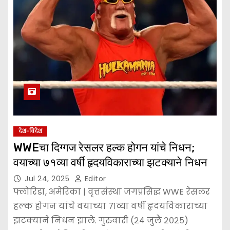
देश-विदेश
WWEचा दिग्गज रेसलर हल्क होगन यांचे निधन;
वयाच्या ७१व्या वर्षी हृदयविकाराच्या झटक्याने निधन
Jul 24, 2025
Editor
फ्लोरिडा, अमेरिका | वृत्तसंस्था जगप्रसिद्ध WWE रेसलर
हल्क होगन यांचे वयाच्या ७१व्या वर्षी हृदयविकाराच्या
झटक्याने निधन झाले. गुरुवारी (२४ जुलै २०२५)