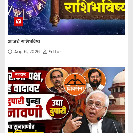
n
a
t
आजचे राशिभविष्य
i
Aug 6, 2026
Editor
o
n
महाराष्ट्र