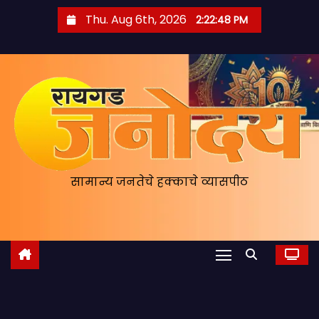
S
Thu. Aug 6th, 2026
2:22:50 PM
k
i
p
t
o
c
o
n
सामान्य जनतेचे हक्काचे व्यासपीठ
t
e
n
t