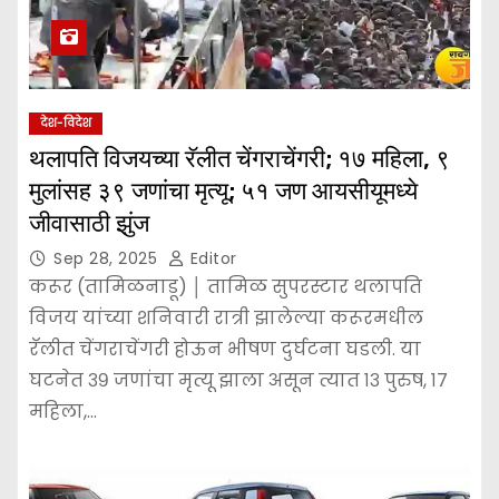
देश-विदेश
थलापति विजयच्या रॅलीत चेंगराचेंगरी; १७ महिला, ९
मुलांसह ३९ जणांचा मृत्यू; ५१ जण आयसीयूमध्ये
जीवासाठी झुंज
Sep 28, 2025
Editor
करूर (तामिळनाडू) │ तामिळ सुपरस्टार थलापति
विजय यांच्या शनिवारी रात्री झालेल्या करूरमधील
रॅलीत चेंगराचेंगरी होऊन भीषण दुर्घटना घडली. या
घटनेत ३९ जणांचा मृत्यू झाला असून त्यात १३ पुरुष, १७
महिला,…