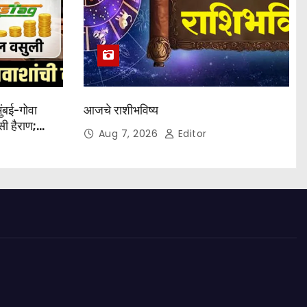
मुंबई-गोवा
आजचे राशीभविष्य
सी हैराण;
Aug 7, 2026
Editor
 जीवघेणा