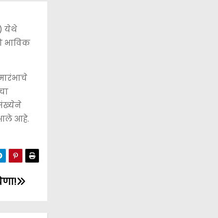
 येथे
रो भाविक
ारंभाचे
ाचा
ख्येने
आले आहे.
ेणा!