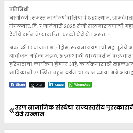
प्रतिनिधी
नागोठणे :
समस्त नागोठणेवासियांचे श्रद्धास्थान, ग्रामदेवता 
मंगळवार, दि. ७ जानेवारी २०२५ रोजी सत्यनारायणाची मह
देवीचे दर्शन घेण्याकरिता घरळी येथे येत असतात.
सकाळी १० वाजता शांतीहोम, सत्यनारायणाची महापूजेचे 
आयोजन महिला मंडळ, खडकआळी यांच्यावतीने करण्यात आले
हरिपाठाचा कार्यक्रम होणार आहे. कार्यक्रमासाठी खडकआळी
भाविकांनी उपस्थित राहून दर्शनाचा लाभ घ्यावा असे आव
WhatsApp
Post
Share
Share
उरण सामाजिक संस्थेचा राज्यस्तरीय पुरस्काराने
P
येथे सन्मान
o