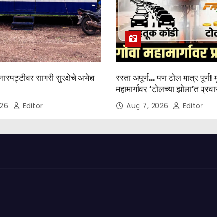
रपट्टीवर सागरी सुरक्षेचे अभेद्य
रस्ता अपूर्ण… पण टोल मात्र पूर्ण! 
महामार्गावर ‘टोलच्या झोला’त प्रवा
खड्डे, अपघात व कोंडीच्या छायेत
026
Editor
Aug 7, 2026
Editor
प्रवास