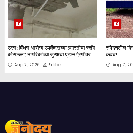
उरण: विंधणे आरोग्य उपकेंद्राच्या इमारतीचा स्लॅब
संवेदनशील किना
कोसळला; नागरिकांच्या सुरक्षेचा प्रश्न ऐरणीवर
कवच!
Aug 7, 2026
Editor
Aug 7, 2