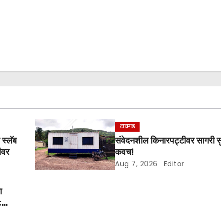
रायगड
 स्लॅब
संवेदनशील किनारपट्टीवर सागरी सुरक
णीवर
कवच!
Aug 7, 2026
Editor
ा
;