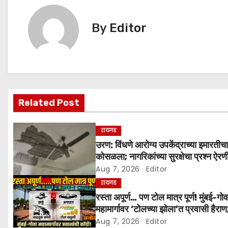
s
t
By
Editor
n
a
v
Related Post
i
g
रायगड
उरण: विंधणे आरोग्य उपकेंद्राच्या इमारतीचा
a
कोसळला; नागरिकांच्या सुरक्षेचा प्रश्न ऐर
Aug 7, 2026
Editor
t
रायगड
i
रस्ता अपूर्ण… पण टोल मात्र पूर्ण! मुंबई-गोव
महामार्गावर ‘टोलच्या झोला’त प्रवासी हैराण
o
खड्डे, अपघात व कोंडीच्या छायेत जीवघेणा
Aug 7, 2026
Editor