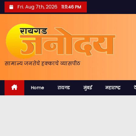
S
Fri. Aug 7th, 2026
11:11:47 PM
k
i
p
t
o
c
o
सामान्य जनतेचे हक्काचे व्यासपीठ
n
t
Home
रायगड
मुंबई
महाराष्ट्र
द
e
n
t