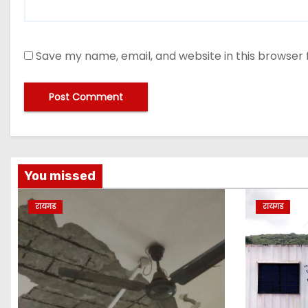
Save my name, email, and website in this browser 
A
lt
e
You missed
r
n
रायगड
रायगड
a
ti
v
e
: