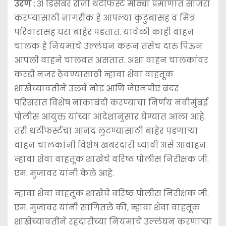
उरण :
३१ डिसेंबर रोजी थर्टीफर्स्ट मोठ्या प्रमाणात साजरा
करण्यासाठी नागरीक हे आपल्या कुटुंबासह व मित्र
परिवारासह घरा बाहेर पडतात. यावेळी काही वाहन
चालक हे नियमांचे उल्लंघन करून तसेच दारु पिऊन
आपली वाहने चालवत असतात. अशा वाहन चालकांवर
करडी नजर ठेवण्यासाठी न्हावा शेवा वाहतूक
शाखेच्यावतीने उलवे नोड आणि जेएनपीए बंदर
परिसरात विशेष नाकाबंदी करण्याचा निर्णय नवीमुंबई
पोलीस आयुक्त यांच्या आदेशानुसार घेण्यात आला आहे.
तरी थर्टीफर्स्टचा आनंद लुटण्यासाठी बाहेर पडणाऱ्या
वाहन चालकांनी विशेष खबरदारी घ्यावी असे आवाहन
न्हावा शेवा वाहतूक शाखेचे वरिष्ठ पोलीस निरीक्षक जी.
एम. मुजावर यांनी केले आहे.
न्हावा शेवा वाहतूक शाखेचे वरिष्ठ पोलीस निरीक्षक जी.
एम. मुजावर यांनी सांगितले की, न्हावा शेवा वाहतूक
शाखेच्यावतीने रहदारीच्या नियमांचे उल्लंघन करणाऱ्या