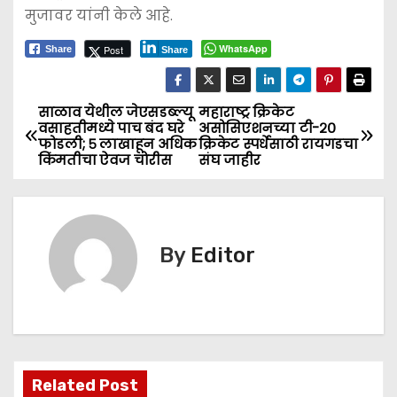
मुजावर यांनी केले आहे.
WhatsApp
Post
Share
Share
साळाव येथील जेएसडब्ल्यू
महाराष्ट्र क्रिकेट
P
वसाहतीमध्ये पाच बंद घरे
असोसिएशनच्या टी-२०
फोडली; ५ लाखाहून अधिक
क्रिकेट स्पर्धेसाठी रायगडचा
o
किंमतीचा ऐवज चोरीस
संघ जाहीर
s
t
By
Editor
n
a
v
i
Related Post