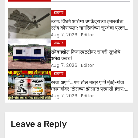
g
रायगड
a
उरण: विंधणे आरोग्य उपकेंद्राच्या इमारतीचा
स्लॅब कोसळला; नागरिकांच्या सुरक्षेचा प्रश्न
t
ऐरणीवर
Aug 7, 2026
Editor
रायगड
i
संवेदनशील किनारपट्टीवर सागरी सुरक्षेचे
o
अभेद्य कवच!
Aug 7, 2026
Editor
n
रायगड
रस्ता अपूर्ण… पण टोल मात्र पूर्ण! मुंबई-गोवा
महामार्गावर ‘टोलच्या झोला’त प्रवासी हैराण;
खड्डे, अपघात व कोंडीच्या छायेत जीवघेणा
Aug 7, 2026
Editor
प्रवास
Leave a Reply