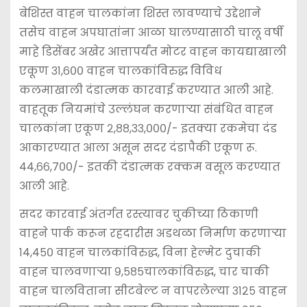
बेशिस्त वाहन चालकांना शिस्त लावण्याचे उद्देशाने
तसेच वाहन अपघातांना आळा घालण्यासाठी चालू वर्षी
माहे डिसेंबर अखेर आत्तापर्यंत मोटर वाहन कायद्याखाली
एकूण ३१,६०० वाहन चालकांविरुद्ध विविध
कलमाखाली दंडात्मक कारवाई करण्यात आली आहे.
वाहतूक नियमांचे उल्लंघन करणाऱ्या संबंधित वाहन
चालकांना एकूण २,८८,३३,०००/- इतक्या रकमेचा दंड
आकारण्यात आला असून सदर दंडापैकी एकूण रू.
४४,६६,७००/- इतकी दंडात्मक रक्कम वसूल करण्यात
आली आहे.
सदर कारवाई अंतर्गत रस्त्यावर चुकीच्या ठिकाणी
वाहने पार्क करून रहदारीस अडथळा निर्माण करणाऱ्या
१४,४५० वाहन चालकांविरुद्ध, विना हेल्मेट दुचाकी
वाहन चालवणाऱ्या ९,५८५चालकांविरुद्ध, चार चाकी
वाहन चालविताना सीटबेल्ट न वापरलेल्या ३१२५ वाहन