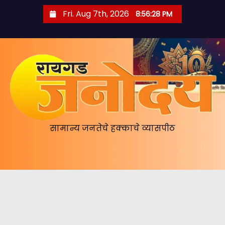
S
Fri. Aug 7th, 2026
8:56:28 PM
k
i
p
t
o
c
o
n
सामान्य जनतेचे हक्काचे व्यासपीठ
t
e
n
t