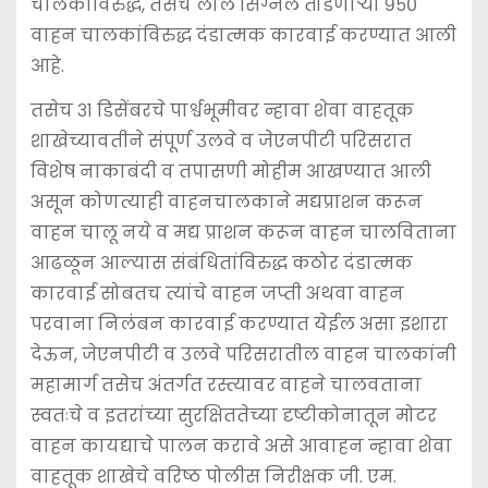
चालकांविरुद्ध, तसेच लाल सिग्नल तोडणाऱ्या ९५०
वाहन चालकांविरुद्ध दंडात्मक कारवाई करण्यात आली
आहे.
तसेच ३१ डिसेंबरचे पार्श्वभूमीवर न्हावा शेवा वाहतूक
शाखेच्यावतीने संपूर्ण उलवे व जेएनपीटी परिसरात
विशेष नाकाबंदी व तपासणी मोहीम आखण्यात आली
असून कोणत्याही वाहनचालकाने मद्यप्राशन करून
वाहन चालू नये व मद्य प्राशन करून वाहन चालविताना
आढळून आल्यास संबंधितांविरुद्ध कठोर दंडात्मक
कारवाई सोबतच त्यांचे वाहन जप्ती अथवा वाहन
परवाना निलंबन कारवाई करण्यात येईल असा इशारा
देऊन, जेएनपीटी व उलवे परिसरातील वाहन चालकांनी
महामार्ग तसेच अंतर्गत रस्त्यावर वाहने चालवताना
स्वतःचे व इतरांच्या सुरक्षिततेच्या दृष्टीकोनातून मोटर
वाहन कायद्याचे पालन करावे असे आवाहन न्हावा शेवा
वाहतूक शाखेचे वरिष्ठ पोलीस निरीक्षक जी. एम.