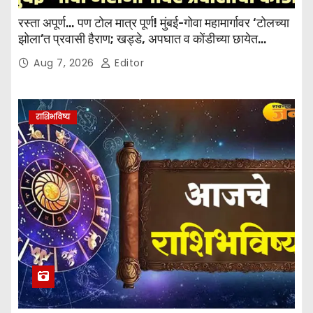
रस्ता अपूर्ण… पण टोल मात्र पूर्ण! मुंबई-गोवा महामार्गावर ‘टोलच्या
झोला’त प्रवासी हैराण; खड्डे, अपघात व कोंडीच्या छायेत
जीवघेणा प्रवास
Aug 7, 2026
Editor
राशिभविष्य