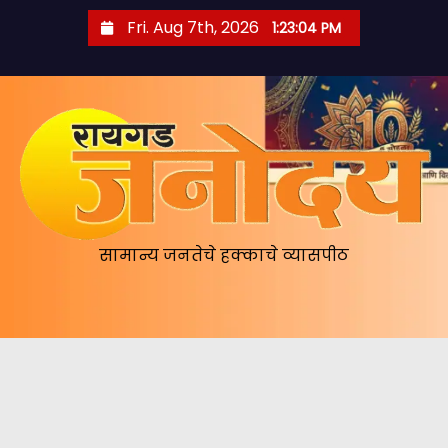
S
Fri. Aug 7th, 2026
1:23:05 PM
k
i
p
t
o
c
o
n
सामान्य जनतेचे हक्काचे व्यासपीठ
t
e
n
t