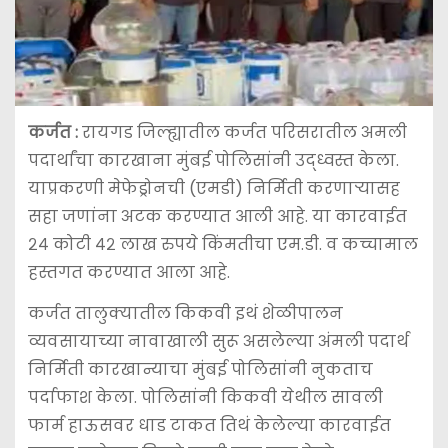
कर्जत :
रायगड जिल्ह्यातील कर्जत परिसरातील अमली
पदार्थांचा कारखाना मुंबई पोलिसांनी उद्ध्वस्त केला.
याप्रकरणी मेफेड्रोनची (एमडी) निर्मिती करणाऱ्यासह
सहा जणांना अटक करण्यात आली आहे. या कारवाईत
२४ कोटी ४२ लाख रुपये किंमतीचा एम.डी. व कच्चामाल
हस्तगत करण्यात आला आहे.
कर्जत तालुक्यातील किकवी इथं शेळीपालन
व्यवसायाच्या नावाखाली सुरू असलेल्या अंमली पदार्थ
निर्मिती कारखान्याचा मुंबई पोलिसांनी नुकताच
पर्दाफाश केला. पोलिसांनी किकवी येथील सावली
फार्म हाऊसवर धाड टाकत तिथं केलेल्या कारवाईत