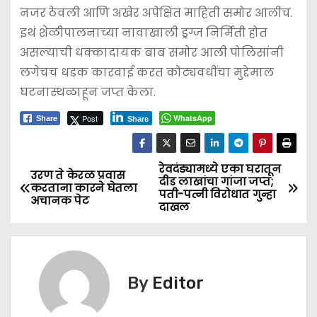
नजर ठेवली आणि अखेर अपेक्षित माहिती समोर आलीच.
इथं शेळीपालनाच्या नावाखाली ड्रग्ज निर्मिती होत
असल्याची धक्कादायक बाब समोर आली पोलिसांनी
लगेचच धडक कारवाई करत कोट्यवधींचा मुद्देमाल
घटनास्थळाहून जप्त केला.
Post
WhatsApp
Share
Share
रेवदंड्यामध्ये एका घरातून
P
उरण ते केरळ प्रवास
दीड लाखांचा गांजा जप्‍त;
करताना कारने घेतला
पती-पत्नी विरोधात गुन्हा
o
अचानक पेट
दाखल
s
t
By
Editor
n