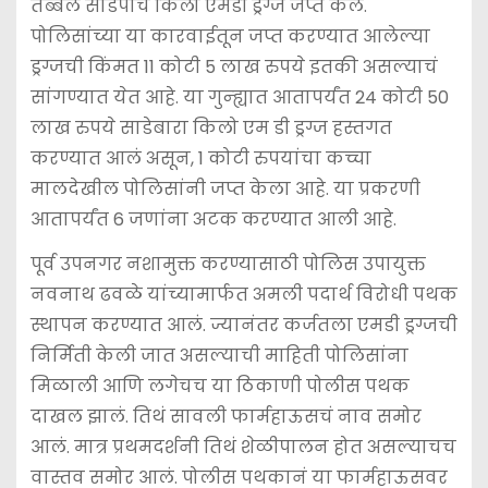
तब्बल साडेपाच किलो एमडी ड्रग्ज जप्त केले.
पोलिसांच्या या कारवाईतून जप्त करण्यात आलेल्या
ड्रग्जची किंमत 11 कोटी 5 लाख रुपये इतकी असल्याचं
सांगण्यात येत आहे. या गुन्ह्यात आतापर्यंत 24 कोटी 50
लाख रुपये साडेबारा किलो एम डी ड्रग्ज हस्तगत
करण्यात आलं असून, 1 कोटी रुपयांचा कच्चा
मालदेखील पोलिसांनी जप्त केला आहे. या प्रकरणी
आतापर्यंत 6 जणांना अटक करण्यात आली आहे.
पूर्व उपनगर नशामुक्त करण्यासाठी पोलिस उपायुक्त
नवनाथ ढवळे यांच्यामार्फत अमली पदार्थ विरोधी पथक
स्थापन करण्यात आलं. ज्यानंतर कर्जतला एमडी ड्रग्जची
निर्मिती केली जात असल्याची माहिती पोलिसांना
मिळाली आणि लगेचच या ठिकाणी पोलीस पथक
दाखल झालं. तिथं सावली फार्महाऊसचं नाव समोर
आलं. मात्र प्रथमदर्शनी तिथं शेळीपालन होत असल्याचच
वास्तव समोर आलं. पोलीस पथकानं या फार्महाऊसवर