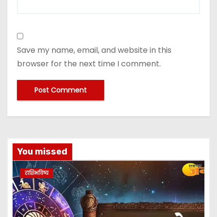
Save my name, email, and website in this
browser for the next time I comment.
A
lt
e
You missed
r
n
राशिभविष्य
a
ti
v