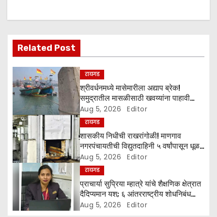
a
v
i
Related Post
g
रायगड
a
श्रीवर्धनमध्ये मासेमारीला अद्याप ब्रेक!
समुद्रातील मासळीसाठी खवय्यांना पाहावी
t
लागणार वाट
Aug 5, 2026
Editor
रायगड
i
शासकीय निधीची राखरांगोळी! माणगाव
o
नगरपंचायतीची विद्युतदाहिनी ५ वर्षांपासून धूळ
खात
Aug 5, 2026
Editor
n
रायगड
​प्राचार्या सुप्रिया म्हात्रे यांचे शैक्षणिक क्षेत्रात
दैदिप्यमान यश; ६ आंतरराष्ट्रीय शोधनिबंध
प्रसिद्ध
Aug 5, 2026
Editor