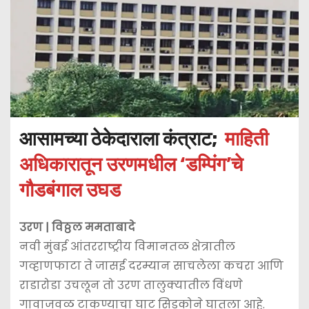
आसामच्या ठेकेदाराला कंत्राट;
माहिती
अधिकारातून उरणमधील ‘डम्पिंग’चे
गौडबंगाल उघड
उरण | विठ्ठल ममताबादे
नवी मुंबई आंतरराष्ट्रीय विमानतळ क्षेत्रातील
गव्हाणफाटा ते जासई दरम्यान साचलेला कचरा आणि
राडारोडा उचलून तो उरण तालुक्यातील विंधणे
गावाजवळ टाकण्याचा घाट सिडकोने घातला आहे.