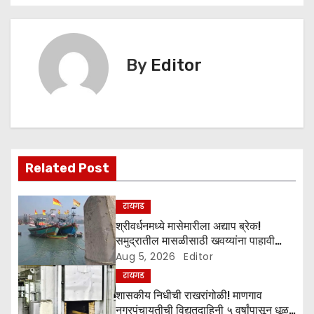
s
t
n
By
Editor
a
v
i
Related Post
g
a
रायगड
श्रीवर्धनमध्ये मासेमारीला अद्याप ब्रेक!
t
समुद्रातील मासळीसाठी खवय्यांना पाहावी
लागणार वाट
Aug 5, 2026
Editor
i
रायगड
o
शासकीय निधीची राखरांगोळी! माणगाव
नगरपंचायतीची विद्युतदाहिनी ५ वर्षांपासून धूळ