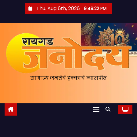
S
Thu. Aug 6th, 2026
9:49:23 PM
k
i
p
t
o
c
o
n
सामान्य जनतेचे हक्काचे व्यासपीठ
t
e
n
t