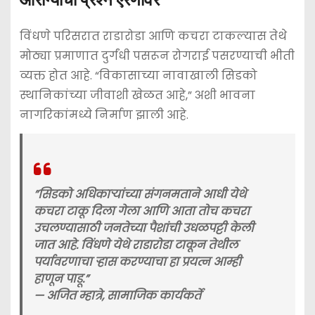
​विंधणे परिसरात राडारोडा आणि कचरा टाकल्यास तेथे
मोठ्या प्रमाणात दुर्गंधी पसरून रोगराई पसरण्याची भीती
व्यक्त होत आहे. “विकासाच्या नावाखाली सिडको
स्थानिकांच्या जीवाशी खेळत आहे,” अशी भावना
नागरिकांमध्ये निर्माण झाली आहे.
​”सिडको अधिकाऱ्यांच्या संगनमताने आधी येथे
कचरा टाकू दिला गेला आणि आता तोच कचरा
उचलण्यासाठी जनतेच्या पैशांची उधळपट्टी केली
जात आहे. विंधणे येथे राडारोडा टाकून तेथील
पर्यावरणाचा ऱ्हास करण्याचा हा प्रयत्न आम्ही
हाणून पाडू.”
—
अजित म्हात्रे, सामाजिक कार्यकर्ते