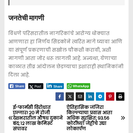
​जनतेची मागणी
​विंधणे परिसरातील नागरिकांचे आरोग्य धोक्यात
आणणारा हा निर्णय सिडकोने त्वरित मागे घ्यावा आणि
या संपूर्ण प्रकरणाची सखोल चौकशी करावी, अशी
मागणी आता जोर धरू लागली आहे. अन्यथा, येणाऱ्या
काळात तीव्र आंदोलन छेडण्याचा इशाराही स्थानिकांनी
दिला आहे.
Post
WhatsApp
Share
Share
ई-फार्मसी विरोधात
ऐतिहासिक जंजिरा
P
एल्गार! २० मे रोजी
किल्ल्याचा प्रवास आता
देशभरातील औषध दुकाने
अधिक सुरक्षित; ९३.५६
o
बंद; १२ लाख केमिस्ट
कोटींच्या जेट्टीचे उद्या
संपावर
लोकार्पण