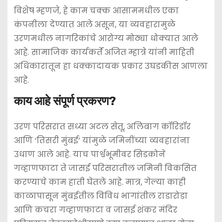
विशेष म्हणजे, हे काम चक्क आसाममधील एका
कंपनीला देण्यात आले असून, या व्यवहारामुळे
उरणमधील नागरिकांचे आरोग्य मोठ्या धोक्यात आले
आहे. सामाजिक कार्यकर्ते अजित म्हात्रे यांनी माहिती
अधिकारातून हा धक्कादायक प्रकार उघडकीस आणला
आहे.
​काय आहे संपूर्ण प्रकरण?
​उरण परिसरात सध्या अटल सेतू, अलिबाग कॉरिडॉर
आणि ‘तिसरी मुंबई’ यांमुळे जमिनींच्या व्यवहारांना
उधाण आले आहे. याच पार्श्वभूमीवर सिडकोने
गव्हाणफाटा ते जासई परिसरातील जमिनी विकसित
करण्याचे काम हाती घेतले आहे. मात्र, गेल्या काही
काळापासून मुंबईतील विविध भागांतील राडारोडा
आणि कचरा गव्हाणफाटा व जासई शंकर मंदिर