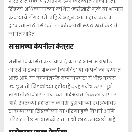
परिसरात बेकायदेशीरपणे डम्प करण्यात आला होता.
सिडको अधिकाऱ्यांच्या कथित ‘हप्तेखोरी’मुळे या भागात
कचऱ्याचे डोंगर उभे राहिले असून, आता हाच कचरा
हटवण्यासाठी सिडकोला कोट्यवधी रुपये खर्च करावे
लागत आहेत.
​आसामच्या कंपनीला कंत्राट
​जमीन विकसित करण्याचे हे कंत्राट आसाम येथील
‘भारतीय इन्फ्रा प्रोजेक्ट लिमिटेड’ या कंपनीला देण्यात
आले आहे. या कामांतर्गत गव्हाणफाटा येथील कचरा
उचलून तो सिडकोच्या हद्दीबाहेर, म्हणजेच उरण पूर्व
भागातील विंधणे गावाच्या परिसरात फेकला जाणार
आहे. स्वतःच्या हद्दीतील कचरा दुसऱ्यांच्या उंबरठ्यावर
टाकण्याच्या सिडकोच्या या धोरणामुळे विंधणे आणि
परिसरातील गावांमध्ये संतापाची लाट उसळली आहे.
​आरोग्याचा प्रश्न ऐरणीवर