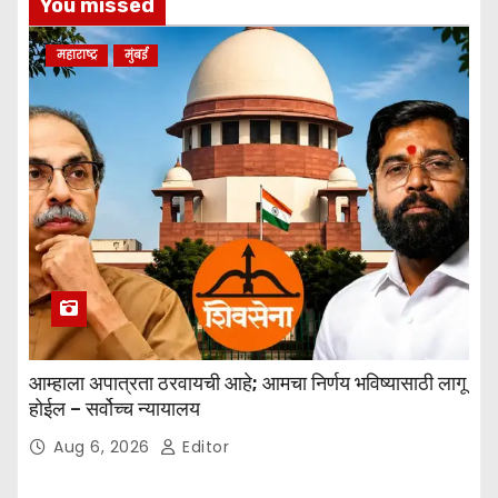
You missed
r
n
महाराष्ट्र
मुंबई
a
ti
v
e
:
आम्हाला अपात्रता ठरवायची आहे; आमचा निर्णय भविष्यासाठी लागू
होईल – सर्वोच्च न्यायालय
Aug 6, 2026
Editor