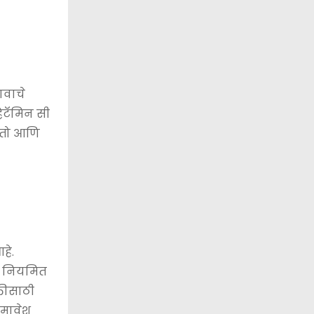
ावाचे
िटॅमिन सी
ोतो आणि
हे.
चे नियमित
्तीसाठी
समावेश