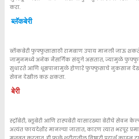
करा.
ब्लॅकबेरी
ब्लॅकबेरी फुफ्फुसासाठी रामबाण उपाय मानली जाऊ शकते .
जामुनमध्ये अनेक नैसर्गिक संयुगे असतात, ज्यामुळे फुफ्फुस
सुधारते आणि धूम्रपानामुळे होणारे फुफ्फुसाचे नुकसान देख
सेवन देखील करू शकता.
बेरी
स्ट्रॉबेरी, ब्लूबेरी आणि रास्पबेरी यासारख्या बेरीचे सेवन
अत्यंत फायदेशीर मानल्या जातात, कारण त्यात भरपूर प्रमा
मजबूत करतात. ही फळे शरीरातील विषारी पदार्थ काढून