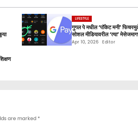
LIFESTYLE
गुगल पे मधील ‘पॉकेट मनी’ फिचरमुळ
ूया
सोशल मीडियावरील ‘त्या’ मेसेजमाग
घ्या
Apr 10, 2026
Editor
शिक्षण
elds are marked
*