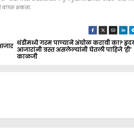
ी वापरू शकता.
थंडीमध्ये गरम पाण्याने अंघोळ करावी का? हृदय
 आजार
आजारांनी त्रस्त असलेल्यांनी घेतली पाहिजे ‘ही’
काळजी