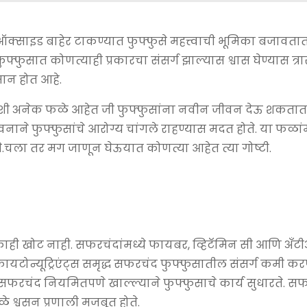
साइड बाहेर टाकण्यात फुफ्फुसे महत्त्वाची भूमिका बजावतात.
फुसात कोणत्याही प्रकारचा संसर्ग झाल्यास श्वास घेण्यास त्रा
सान होत आहे.
. अशी अनेक फळे आहेत जी फुफ्फुसांना नवीन जीवन देऊ शकतात.
वनाने फुफ्फुसांचे आरोग्य चांगले राहण्यास मदत होते. या फळा
े.चला तर मग जाणून घेऊयात कोणत्या आहेत त्या गोष्टी.
ाही खोट नाही. सफरचंदांमध्ये फायबर, व्हिटॅमिन सी आणि अँट
 फायटोन्यूट्रिएंट्स समृद्ध सफरचंद फुफ्फुसातील संसर्ग कमी 
फरचंद नियमितपणे खाल्ल्याने फुफ्फुसाचे कार्य सुधारते. स
े श्वसन प्रणाली मजबूत होते.