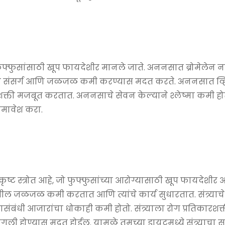
्फुसांसाठी खूप फायदेशीर मानले जाते. अननसात ब्रोमेलेन न
फुसाचा संसर्ग आणि जळजळ कमी करण्यास मदत करते. अननसात व्ह
्ती मजबूत करतात. अननसाचे सेवन केल्याने श्लेष्मा कमी ह
सामावेश करा.
त्कृष्ट स्त्रोत आहे, जो फुफ्फुसांच्या आरोग्यासाठी खूप फायदेशीर आ
ुसातील जळजळ कमी करतात आणि त्यांचे कार्य सुधारतात. संत्र्या
संबंधी आजारांचा धोकाही कमी होतो. संत्र्याला रोग प्रतिकारशक
ंगली होण्यास मदत होईल. यामुळे तुमच्या डायटमध्ये संत्र्याचा 