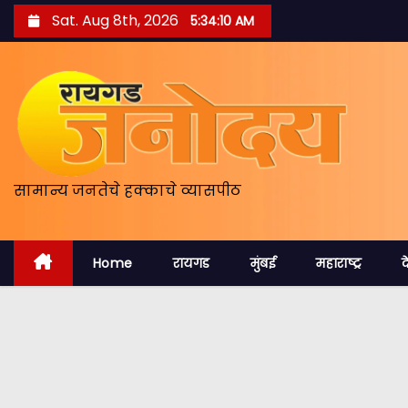
S
Sat. Aug 8th, 2026
5:34:11 AM
k
i
p
t
o
c
o
सामान्य जनतेचे हक्काचे व्यासपीठ
n
t
Home
रायगड
मुंबई
महाराष्ट्र
द
e
n
t