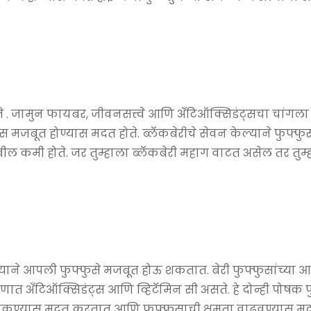
 जामुन फायबर, जीवनसत्त्वे आणि अँटिऑक्सिडंट्सचा चांगला स
 मजबूत होण्यास मदत होते. ब्लॅकबेरीचे सेवन केल्याने फुफ्फुसा
ील कमी होते. जर तुम्हाला ब्लॅकबेरी महाग वाटत असेल तर तुम्ह
 केल्याने आपली फुफ्फुसे मजबूत होऊ शकतात. बेरी फुफ्फुसांच्या 
णात अँटिऑक्सिडंट्स आणि व्हिटॅमिन सी असते. हे दोन्ही पोषक 
 टाकण्यास मदत करतात आणि फुफ्फुसाची क्षमता वाढवण्यास 