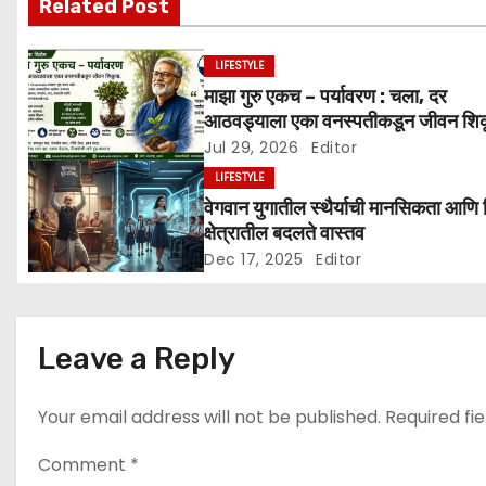
Related Post
g
LIFESTYLE
a
माझा गुरु एकच – पर्यावरण : चला, दर
आठवड्याला एका वनस्पतीकडून जीवन शिक
t
Jul 29, 2026
Editor
i
LIFESTYLE
वेगवान युगातील स्थैर्याची मानसिकता आणि 
o
क्षेत्रातील बदलते वास्तव
Dec 17, 2025
Editor
n
Leave a Reply
Your email address will not be published.
Required fi
Comment
*