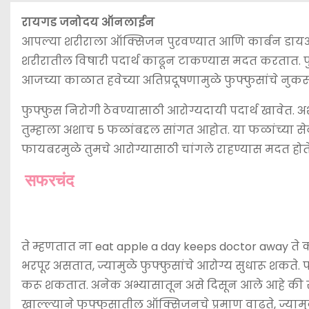
रायगड जनोदय ऑनलाईन
आपल्या शरीराला ऑक्सिजन पुरवण्यात आणि कार्बन डायऑक्
शरीरातील विषारी पदार्थ काढून टाकण्यास मदत करतात. फुफ्
आजच्या काळात हवेच्या अतिप्रदूषणामुळे फुफ्फुसांचे नुक
फुफ्फुस निरोगी ठेवण्यासाठी आरोग्यदायी पदार्थ खावेत
तुम्हाला अशाच 5 फळांबद्दल सांगत आहोत. या फळांच्या से
फायबरमुळे तुमचे आरोग्यासाठी चांगले राहण्यास मदत होत
सफरचंद
ते म्हणतात ना eat apple a day keeps doctor away ते क
भरपूर असतात, ज्यामुळे फुफ्फुसांचे आरोग्य सुधारू शकते.
करू शकतात. अनेक अभ्यासातून असे दिसून आले आहे की स
खाल्ल्याने फुफ्फुसातील ऑक्सिजनचे प्रमाण वाढते, ज्यामुळ