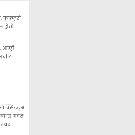
 फुफ्फुसे
स होतो.
 आम्ही
ंमधील
ीऑक्सिडंट्स
करण्यास मदत
फरचंद