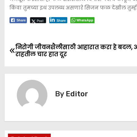
किंवा तुमच्या इथं उपलब्ध असणारे सिजन फळ देखील तुम्ह
WhatsApp
Post
Share
Share
P
निरोगी जीवनशैलीसाठी आहारात करा हे बदल,
राहतील चार हात दूर
o
s
t
By
Editor
n
a
v
i