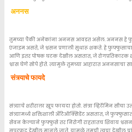
​अननस
तुमच्या पैकी अनेकांना अननस आवडत असेल. अननस हे फुफ
एंजाइम असते, जे श्वसन प्रणाली सुधारू शकते. हे फुफ्
आणि इतर पोषक घटक देखील असतात, जे रोगप्रतिकारक शक
श्वास घेणे सोपे होते. त्यामुळे तुमच्या आहारात अननसाचा 
​संत्र्याचे फायदे
संत्र्याचे शरीराला खूप फायदा होतो. संत्रा व्हिटॅमिन सीचा उ
संत्र्यामध्ये शक्तिशाली अँटिऑक्सिडेंट असतात, जे फुफ्फ
सेवन केल्याने फुफ्फुसे तर निरोगी राहतातच शिवाय श्वसना
सुपरफ्रूट देखील मानले जाते. यामुळे तुमची त्वचा देखील चा