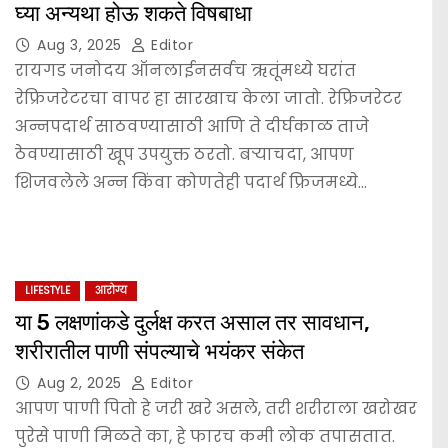
घ्या अन्यथा होऊ शकते विषबाधा
Aug 3, 2025
Editor
रायगड जनोदय ऑनलाईनसर्वच ऋतूंमध्ये घरांत
रेफ्रिजरेटरचा वापर हा सारखाच केला जातो. रेफ्रिजरेटर
अन्नपदार्थ साठवण्यासाठी आणि ते दीर्घकाळ ताजे
ठेवण्यासाठी खूप उपयुक्त ठरतो. बऱ्याचदा, आपण
शिजवलेले अन्न किंवा कोणतेही पदार्थ फ्रिजमध्ये…
LIFESTYLE
आरोग्य
या 5 लक्षणांकडे दुर्लक्ष करत असाल तर सावधान,
शरीरातील पाणी संपल्याचे भयंकर संकेत
Aug 2, 2025
Editor
आपण पाणी पितो हे जरी खरे असले, तरी शरीराला खरोखर
पुरेसे पाणी मिळते का, हे फारच कमी लोक तपासतात.