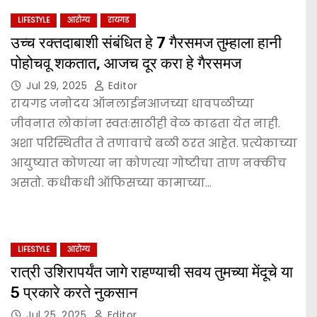
LIFESTYLE
आरोग्य
रायगड
उच्च रक्तदाबाशी संबंधित हे 7 गैरसमज तुम्हाला हानी
पोहोचवू शकतात, आजच दूर करा हे गैरसमज
Jul 29, 2025
Editor
रायगड जनोदय ऑनलाईनआजच्या धावपळीच्या
जीवनात लोकांना स्वतःसाठीही वेळ काढता येत नाही.
अशा परिस्थितीत ते तणावाचे बळी ठरत आहेत. प्रत्येकाच्या
आयुष्यात कोणत्या ना कोणत्या गोष्टीचा ताण नक्कीच
असतो. कधीकधी ऑफिसच्या कामाच्या…
LIFESTYLE
आरोग्य
रात्री उशिरापर्यंत जागे राहण्याची सवय तुमच्या मेंदूचे या
5 प्रकारे करते नुकसान
Jul 25, 2025
Editor