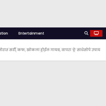
ation
Entertainment
रात सर्दी, कफ, खोकला होईल गायब, वापरा ‘हे’ साधेसोपे उपाय