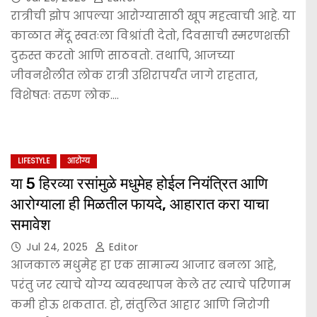
रात्रीची झोप आपल्या आरोग्यासाठी खूप महत्वाची आहे. या
काळात मेंदू स्वतःला विश्रांती देतो, दिवसाची स्मरणशक्ती
दुरुस्त करतो आणि साठवतो. तथापि, आजच्या
जीवनशैलीत लोक रात्री उशिरापर्यंत जागे राहतात,
विशेषतः तरुण लोक.…
LIFESTYLE
आरोग्य
या 5 हिरव्या रसांमुळे मधुमेह होईल नियंत्रित आणि
आरोग्याला ही मिळतील फायदे, आहारात करा याचा
समावेश
Jul 24, 2025
Editor
आजकाल मधुमेह हा एक सामान्य आजार बनला आहे,
परंतु जर त्याचे योग्य व्यवस्थापन केले तर त्याचे परिणाम
कमी होऊ शकतात. हो, संतुलित आहार आणि निरोगी