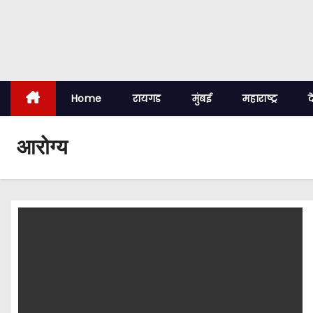
Home
रायगड
मुंबई
महाराष्ट्र
द
आरोग्य