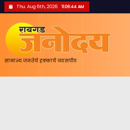
S
Thu. Aug 6th, 2026
11:06:45 AM
k
i
p
t
o
c
o
सामान्य जनतेचे हक्काचे व्यासपीठ
n
t
e
n
t