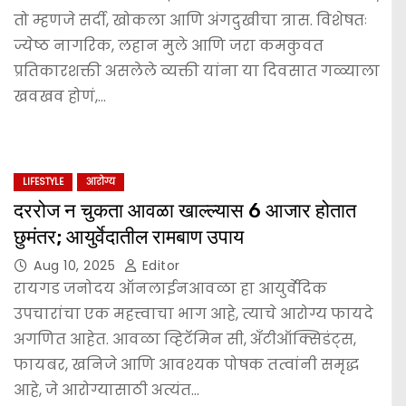
तो म्हणजे सर्दी, खोकला आणि अंगदुखीचा त्रास. विशेषतः
ज्येष्ठ नागरिक, लहान मुले आणि जरा कमकुवत
प्रतिकारशक्ती असलेले व्यक्ती यांना या दिवसात गळ्याला
खवखव होणं,…
LIFESTYLE
आरोग्य
दररोज न चुकता आवळा खाल्ल्यास 6 आजार होतात
छुमंतर; आयुर्वेदातील रामबाण उपाय
Aug 10, 2025
Editor
रायगड जनोदय ऑनलाईनआवळा हा आयुर्वेदिक
उपचारांचा एक महत्त्वाचा भाग आहे, त्याचे आरोग्य फायदे
अगणित आहेत. आवळा व्हिटॅमिन सी, अँटीऑक्सिडंट्स,
फायबर, खनिजे आणि आवश्यक पोषक तत्वांनी समृद्ध
आहे, जे आरोग्यासाठी अत्यंत…