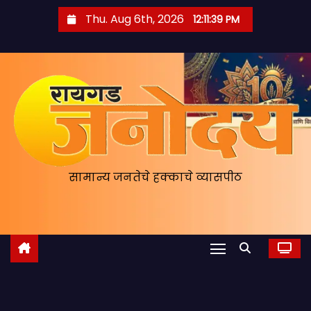
S
Thu. Aug 6th, 2026
12:11:40 PM
k
i
p
t
o
c
o
n
सामान्य जनतेचे हक्काचे व्यासपीठ
t
e
n
t