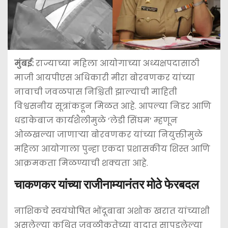
मुंबई:
राज्याच्या महिला आयोगाच्या अध्यक्षपदासाठी
माजी आयपीएस अधिकारी मीरा बोरवणकर यांच्या
नावाची जवळपास निश्चिती झाल्याची माहिती
विश्वसनीय सूत्रांकडून मिळत आहे. आपल्या निडर आणि
धडाकेबाज कार्यशैलीमुळे ‘लेडी सिंघम’ म्हणून
ओळखल्या जाणाऱ्या बोरवणकर यांच्या नियुक्तीमुळे
महिला आयोगाला पुन्हा एकदा प्रशासकीय शिस्त आणि
आक्रमकता मिळण्याची शक्यता आहे.
चाकणकर यांच्या राजीनाम्यानंतर मोठे फेरबदल
नाशिकचे स्वयंघोषित भोंदूबाबा अशोक खरात यांच्याशी
असलेल्या कथित जवळीकतेच्या वादात सापडलेल्या