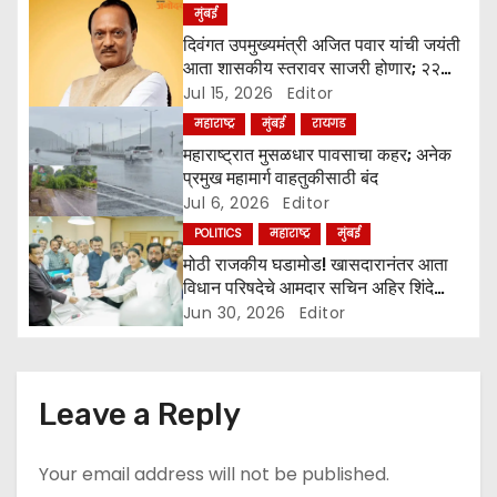
a
मुंबई
दिवंगत उपमुख्यमंत्री अजित पवार यांची जयंती
t
आता शासकीय स्तरावर साजरी होणार; २२
जुलै रोजी राज्यभरात कार्यक्रमांचे आयोजन
Jul 15, 2026
Editor
i
महाराष्ट्र
मुंबई
रायगड
o
महाराष्ट्रात मुसळधार पावसाचा कहर; अनेक
प्रमुख महामार्ग वाहतुकीसाठी बंद
n
Jul 6, 2026
Editor
POLITICS
महाराष्ट्र
मुंबई
मोठी राजकीय घडामोड! खासदारानंतर आता
विधान परिषदेचे आमदार सचिन अहिर शिंदे
गटात; उद्धव ठाकरेंना दुसरा मोठा धक्का
Jun 30, 2026
Editor
Leave a Reply
Your email address will not be published.