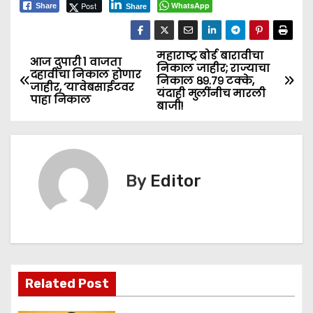
Post
WhatsApp
Share
Share
महाराष्ट्र बोर्ड बारावीचा
P
आज दुपारी 1 वाजता
निकाल जाहीर; राज्याचा
दहावीचा निकाल होणार
निकाल ८९.७९ टक्के,
o
जाहीर, ‘या’वेबसाईटवर
यंदाही मुलींनीच मारली
पाहा निकाल
बाजी!
s
t
n
By
Editor
a
v
i
Related Post
g