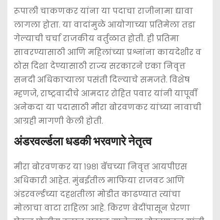
रूपाली चाकणकर यांना या पदाचा राजीनामा द्यावा
लागला होता. या वादांमुळे आयोगाच्या प्रतिमेला तडा
गेल्याची चर्चा राजकीय वर्तुळात होती. ही प्रतिमा
सावरण्यासाठी आणि महिलांच्या प्रश्नांना कायदेशीर व
ठोस दिशा देण्यासाठी राज्य सरकारने एका निवृत्त
सनदी अधिकाऱ्याला पसंती दिल्याचे समजते. विशेष
म्हणजे, राष्ट्रवादीचे आमदार रोहित पवार यांनी यापूर्वी
अनेकदा या पदासाठी मीरा बोरवणकर यांच्या नावाची
आग्रही मागणी केली होती.
अंडरवर्ल्डला धडकी भरवणारे नेतृत्व
मीरा बोरवणकर या १९८१ बॅचच्या निवृत्त आयपीएस
अधिकारी आहेत. मुंबईतील माफिया राजवट आणि
अंडरवर्ल्डच्या दहशतीला मोडीत काढण्यात त्यांचा
मोलाचा वाटा राहिला आहे. किरण बेदींपासून प्रेरणा