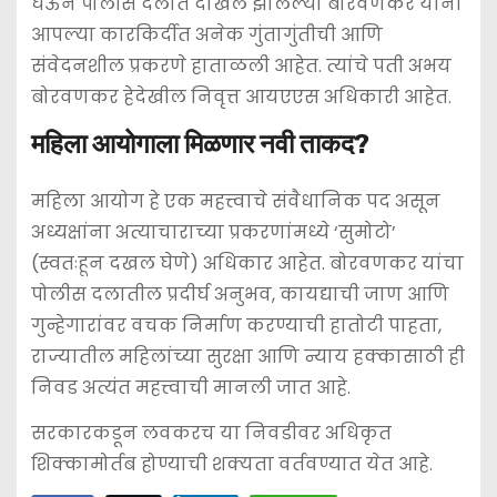
घेऊन पोलीस दलात दाखल झालेल्या बोरवणकर यांनी
आपल्या कारकिर्दीत अनेक गुंतागुंतीची आणि
संवेदनशील प्रकरणे हाताळली आहेत. त्यांचे पती अभय
बोरवणकर हेदेखील निवृत्त आयएएस अधिकारी आहेत.
महिला आयोगाला मिळणार नवी ताकद?
महिला आयोग हे एक महत्त्वाचे संवैधानिक पद असून
अध्यक्षांना अत्याचाराच्या प्रकरणांमध्ये ‘सुमोटो’
(स्वतःहून दखल घेणे) अधिकार आहेत. बोरवणकर यांचा
पोलीस दलातील प्रदीर्घ अनुभव, कायद्याची जाण आणि
गुन्हेगारांवर वचक निर्माण करण्याची हातोटी पाहता,
राज्यातील महिलांच्या सुरक्षा आणि न्याय हक्कासाठी ही
निवड अत्यंत महत्त्वाची मानली जात आहे.
सरकारकडून लवकरच या निवडीवर अधिकृत
शिक्कामोर्तब होण्याची शक्यता वर्तवण्यात येत आहे.