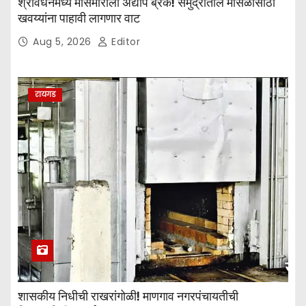
श्रीवर्धनमध्ये मासेमारीला अद्याप ब्रेक! समुद्रातील मासळीसाठी
खवय्यांना पाहावी लागणार वाट
Aug 5, 2026
Editor
रायगड
शासकीय निधीची राखरांगोळी! माणगाव नगरपंचायतीची