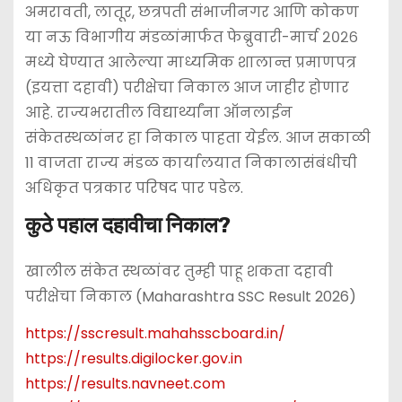
अमरावती, लातूर, छत्रपती संभाजीनगर आणि कोकण
या नऊ विभागीय मंडळांमार्फत फेब्रुवारी-मार्च २०२६
मध्ये घेण्यात आलेल्या माध्यमिक शालान्त प्रमाणपत्र
(इयत्ता दहावी) परीक्षेचा निकाल आज जाहीर होणार
आहे. राज्यभरातील विद्यार्थ्यांना ऑनलाईन
संकेतस्थळांनर हा निकाल पाहता येईल. आज सकाळी
11 वाजता राज्य मंडळ कार्यालयात निकालासंबंधीची
अधिकृत पत्रकार परिषद पार पडेल.
कुठे पहाल दहावीचा निकाल?
खालील संकेत स्थळांवर तुम्ही पाहू शकता दहावी
परीक्षेचा निकाल (Maharashtra SSC Result 2026)
https://sscresult.mahahsscboard.in/
https://results.digilocker.gov.in
https://results.navneet.com