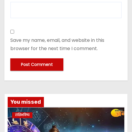
Save my name, email, and website in this
browser for the next time I comment.
A
lt
e
You missed
r
n
राशिभविष्य
a
ti