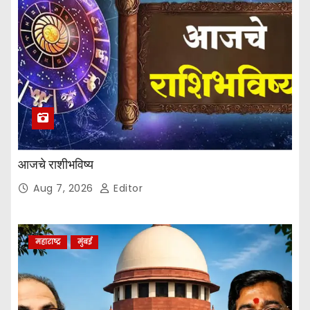
v
e
:
आजचे राशीभविष्य
Aug 7, 2026
Editor
महाराष्ट्र
मुंबई