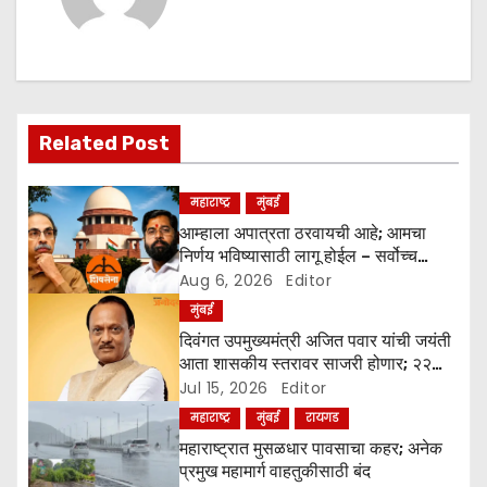
a
v
i
Related Post
g
a
महाराष्ट्र
मुंबई
आम्हाला अपात्रता ठरवायची आहे; आमचा
t
निर्णय भविष्यासाठी लागू होईल – सर्वोच्च
न्यायालय
Aug 6, 2026
Editor
i
मुंबई
o
दिवंगत उपमुख्यमंत्री अजित पवार यांची जयंती
आता शासकीय स्तरावर साजरी होणार; २२
n
जुलै रोजी राज्यभरात कार्यक्रमांचे आयोजन
Jul 15, 2026
Editor
महाराष्ट्र
मुंबई
रायगड
महाराष्ट्रात मुसळधार पावसाचा कहर; अनेक
प्रमुख महामार्ग वाहतुकीसाठी बंद