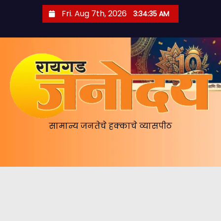
S
Fri. Aug 7th, 2026
3:34:35 AM
k
i
p
t
o
c
o
n
सामान्य जनतेचे हक्काचे व्यासपीठ
t
e
n
t