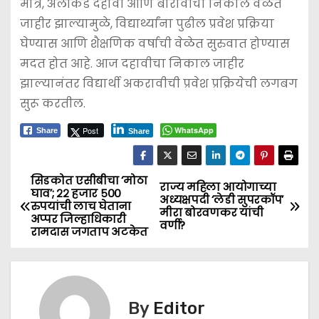
मात्र, अलीकडे दहावी आणि बारावीचा निकाल वेळेत
जाहीर झाल्यामुळे, विद्यार्थ्यांना पुढील प्रवेश प्रक्रिया
घेण्यास आणि शैक्षणिक वर्षाची वेळेत सुरुवात होण्यास
मदत होत आहे. आज दहावीचा निकाल जाहीर
झाल्यानंतर विद्यार्थी अकरावीची प्रवेश प्रक्रियेची लगबग
सुरू करतील.
Post
WhatsApp
Share
Share
सिडकोत एसीबीचा ‘मोठा
P
राज्य महिला आयोगाच्या
घाव’; २२ हजार ५००
अध्यक्षपदी ‘लेडी सुपरकॉप’
रुपयांची लाच घेताना
o
मीरा बोरवणकर यांची
अप्पर जिल्हाधिकारी
वर्णी?
रामदास जगताप अटकेत
s
t
n
By
Editor