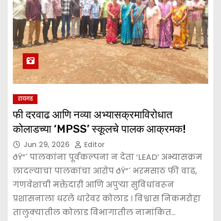
रायगड
फी दरवाढ आणि नव्या अभ्यासक्रमाविरोधात
कोलाडच्या ‘MPSS’ स्कूलचे पालक आक्रमक!
Jun 29, 2026
Editor
ðŸ”´ पालकांना पूर्वकल्पना न देता ‘LEAD’ अभ्यासक्रम
लादल्याचा पालकांचा आरोप ðŸ”´ भरमसाठ फी वाढ,
गणवेशाची मक्तेदारी आणि अपुऱ्या सुविधांवरून
प्रशासनाला धरले धारेवर कोलाड । विश्वास निकमरोहा
तालुक्यातील कोलाड विभागातील नामांकित…