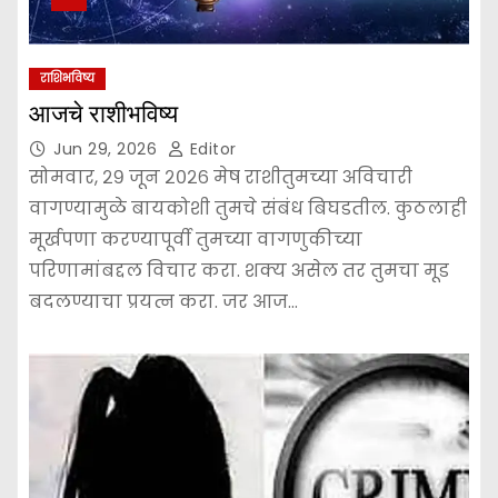
राशिभविष्य
आजचे राशीभविष्य
Jun 29, 2026
Editor
सोमवार, २९ जून २०२६ मेष राशीतुमच्या अविचारी
वागण्यामुळे बायकोशी तुमचे संबंध बिघडतील. कुठलाही
मूर्खपणा करण्यापूर्वी तुमच्या वागणुकीच्या
परिणामांबद्दल विचार करा. शक्य असेल तर तुमचा मूड
बदलण्याचा प्रयत्न करा. जर आज…