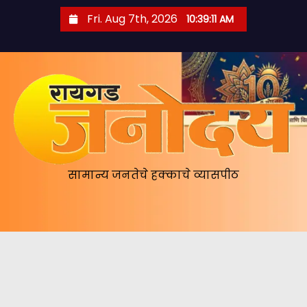
S
Fri. Aug 7th, 2026
10:39:13 AM
k
i
p
t
o
c
o
n
सामान्य जनतेचे हक्काचे व्यासपीठ
t
e
n
t