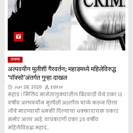
रायगड
अल्पवयीन मुलीशी गैरवर्तन; महाडमध्ये महिलेविरुद्ध
‘पॉक्सो’अंतर्गत गुन्हा दाखल
Jun 28, 2026
Editor
महाड । मिलिंद मानेतालुक्यातील बिरवाडी येथे एका १३
वर्षीय अल्पवयीन मुलीशी अश्लील चाळे करून तिला
जीवे मारण्याची धमकी दिल्याचा धक्कादायक प्रकार
समोर आला आहे. याप्रकरणी एका २५ वर्षीय
महिलेविरुद्ध महाड…