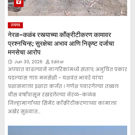
रायगड
नेरळ–कळंब रस्त्याच्या काँक्रीटीकरण कामावर
प्रश्नचिन्ह; सुरक्षेचा अभाव आणि निकृष्ट दर्जाचा
मनसेचा आरोप
Jun 30, 2026
Editor
अपघात वाढल्याने नागरिकांमध्ये संताप; अनुचित प्रकार
घडल्यास गाठ मनसेशी – यशवंत भावरे यांचा
प्रशासनाला इशारा कर्जत । गणेश पवारगेल्या तब्बल
वीस वर्षांपासून रखडलेल्या नेरळ–कळंब
जिल्हामार्गाच्या सिमेंट काँक्रीटीकरणाच्या कामाला
अखेर सुरुवात…