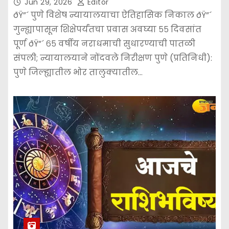
Jun 29, 2026
Editor
ðŸ”´ पुणे विशेष न्यायालयाचा ऐतिहासिक निकाल ðŸ”´
गुन्ह्यापासून शिक्षेपर्यंतचा प्रवास अवघ्या ५५ दिवसांत
पूर्ण ðŸ”´ ६५ वर्षीय नराधमाची सुधारण्याची पातळी
संपली; न्यायालयाने नोंदवले निरीक्षण पुणे (प्रतिनिधी):
पुणे जिल्ह्यातील भोर तालुक्यातील…