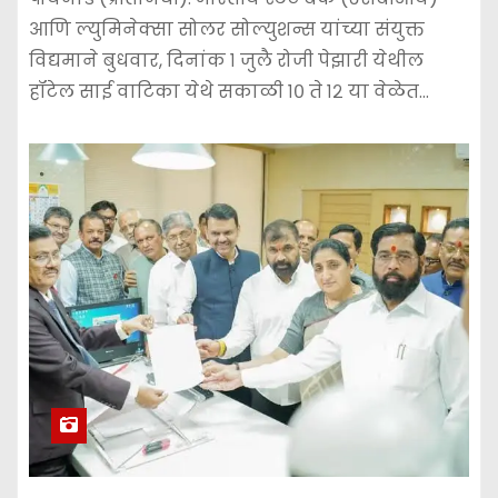
आणि ल्युमिनेक्सा सोलर सोल्युशन्स यांच्या संयुक्त
विद्यमाने बुधवार, दिनांक १ जुलै रोजी पेझारी येथील
हॉटेल साई वाटिका येथे सकाळी १० ते १२ या वेळेत…