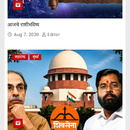
a
t
आजचे राशीभविष्य
i
Aug 7, 2026
Editor
o
n
महाराष्ट्र
मुंबई